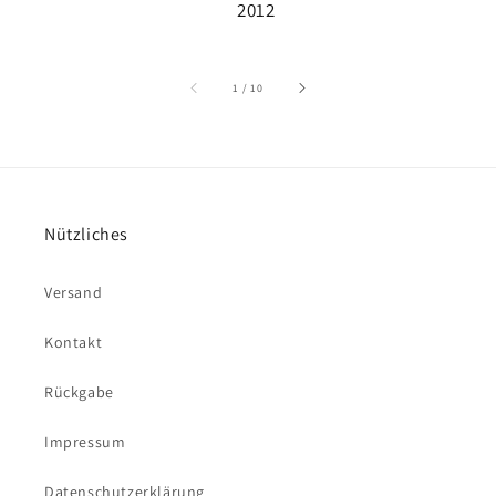
2012
von
1
/
10
Nützliches
Versand
Kontakt
Rückgabe
Impressum
Datenschutzerklärung