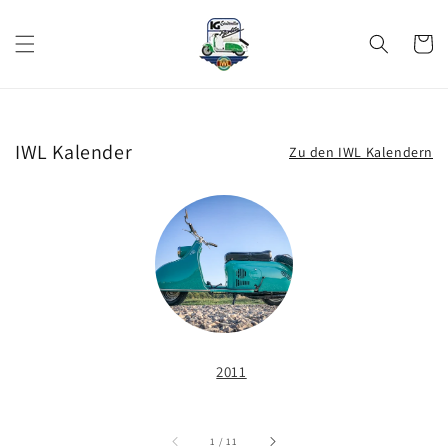
Direkt
zum
Inhalt
Warenko
IWL Kalender
Zu den IWL Kalendern
2011
von
1
/
11